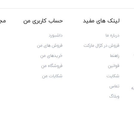
لینک های مفید
حساب کاربری من
مجو
درباره ما
داشبورد
فروش در کژال مارکت
فروش های من
راهنما
خریدهای من
قوانین
فروشگاه من
شکایت
شکایات من
تماس
ه
وبلاگ