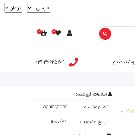
0
0
031-36625209
ود/ ثبت نام
اطلاعات فروشنده
نام فروشنده:
aghibgharib
0
تاريخ عضويت:
1
/
7
/
1400