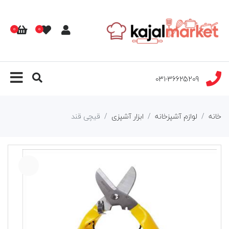
0
0
031-36625209
خانه
لوازم آشپزخانه
ابزار آشپزی
قیچی قند