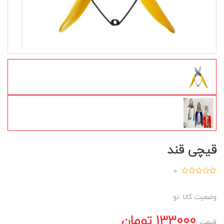
قیچی قند
0
وضعیت کالا :
نو
133000
تومان
قیمت :