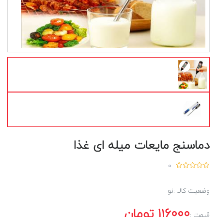
دماسنج مایعات میله ای غذا
0
وضعیت کالا :
نو
116000
تومان
قیمت :