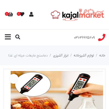
0
0
031-36625209
خانه
لوازم آشپزخانه
ابزار آشپزی
دماسنج مایعات میله ای غذا