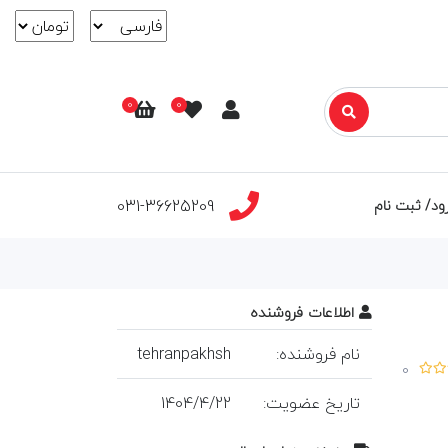
0
0
031-36625209
ود/ ثبت نام
اطلاعات فروشنده
نام فروشنده:
tehranpakhsh
0
تاريخ عضويت:
22
/
4
/
1404