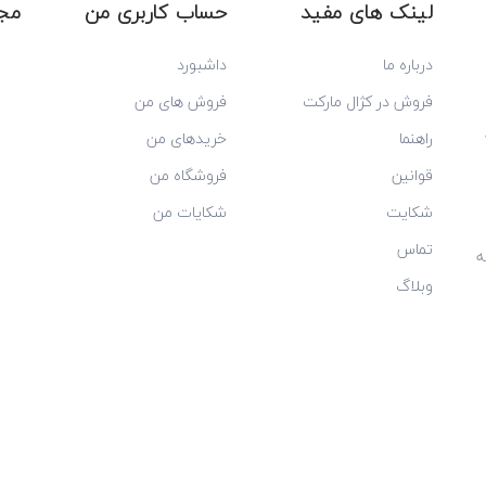
لینک های مفید
حساب کاربری من
مجو
درباره ما
داشبورد
فروش در کژال مارکت
فروش های من
راهنما
خریدهای من
قوانین
فروشگاه من
شکایت
شکایات من
تماس
ه
وبلاگ