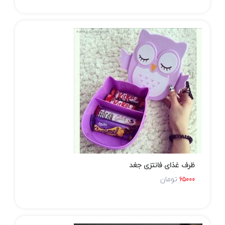
ظرف غذای فانتزی جغد
تومان
65000