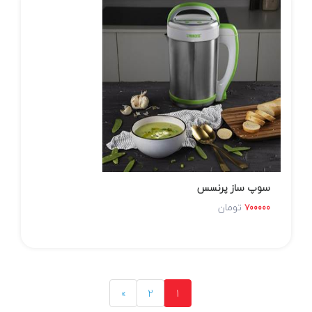
سوپ ساز پرنسس
تومان
700000
»
2
1