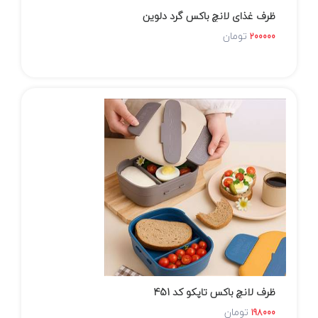
ظرف غذای لانچ باکس گرد دلوین
تومان
200000
ظرف لانچ باکس تاپکو کد 451
تومان
198000