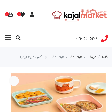
0
0
031-36625209
خانه
ظروف
ظرف غذا
ظرف غذا لانچ باکس مربع لیدیا