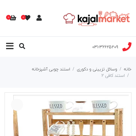
0
0
031-36625209
خانه
وسائل تزیینی و دکوری
استند چوبی آشپزخانه
استند کافی 2