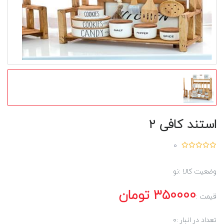
استند کافی 2
0
وضعیت کالا :
نو
350000
تومان
قیمت :
تعداد در انبار :
0