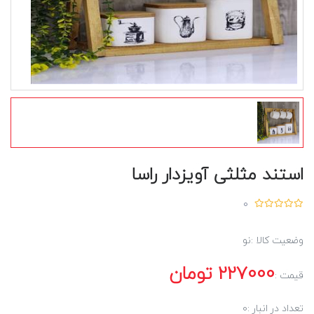
استند مثلثی آویزدار راسا
0
وضعیت کالا :
نو
227000
تومان
قیمت :
تعداد در انبار :
0