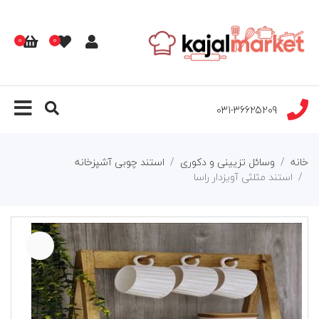
0
0
031-36625209
خانه
وسائل تزیینی و دکوری
استند چوبی آشپزخانه
استند مثلثی آویزدار راسا