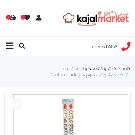
0
0
031-36625209
خانه
خوشبو کننده ها و لوازم
عود
عود خوشبو کننده هم مدل Captain black