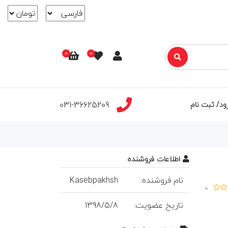
0
0
031-36625209
ود/ ثبت نام
اطلاعات فروشنده
نام فروشنده:
Kasebpakhsh
0
تاريخ عضويت:
8
/
5
/
1398