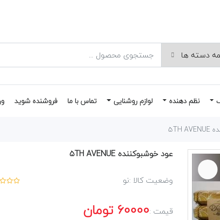
نظم دهنده
لوازم روشنایی
تماس با ما
فروشنده شوید
ور
۵TH 
عود خوشبوکننده ۵TH AVENUE
وضعیت کالا :
نو
60000
تومان
قیمت :