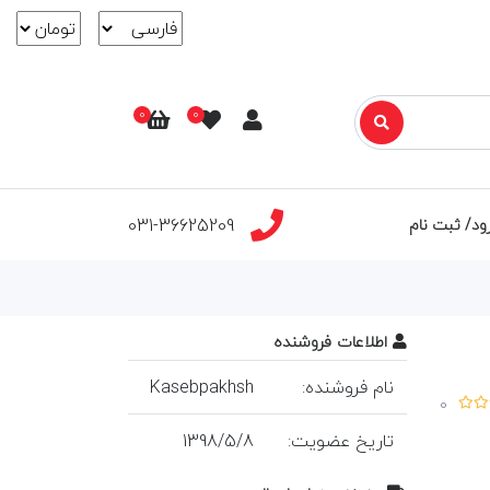
0
0
031-36625209
ود/ ثبت نام
اطلاعات فروشنده
نام فروشنده:
Kasebpakhsh
0
تاريخ عضويت:
8
/
5
/
1398