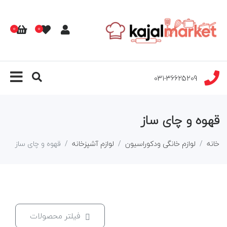
0
0
031-36625209
قهوه و چای ساز
خانه
لوازم خانگی ودکوراسیون
لوازم آشپزخانه
قهوه و چای ساز
فیلتر محصولات