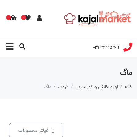
0
0
031-36625209
ماگ
خانه
لوازم خانگی ودکوراسیون
ظروف
ماگ
فیلتر محصولات