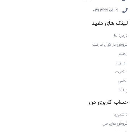
031-36625209
لینک های مفید
درباره ما
فروش در کژال مارکت
راهنما
قوانین
شکایت
تماس
وبلاگ
حساب کاربری من
داشبورد
فروش های من