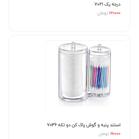
درجه یک 7021
تومان
220000
استند پنبه و گوش پاک کن دو تکه 7036
تومان
190000