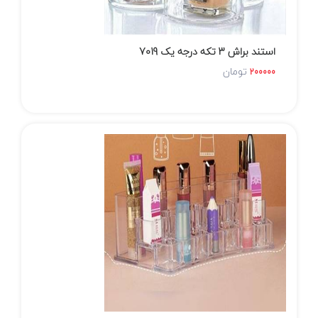
استند براش 3 تکه درجه یک 7019
تومان
200000