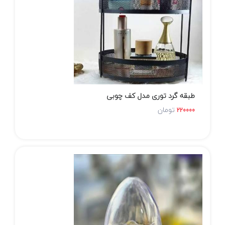
طبقه گرد توری مدل کف چوبی
تومان
220000