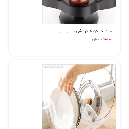
ست جا ادویه چرخشی سان پلن
تومان
95000