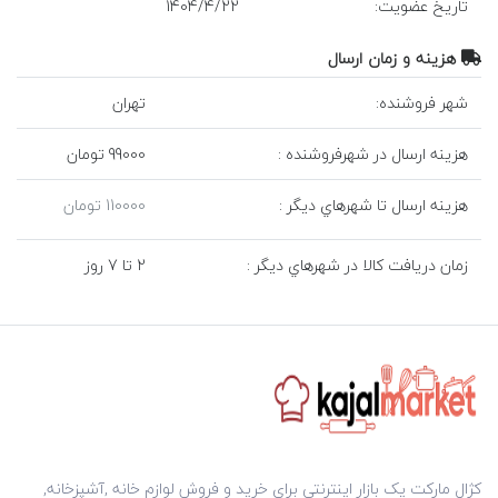
تاريخ عضويت:
22
/
4
/
1404
هزينه و زمان ارسال
شهر فروشنده:
تهران
هزينه ارسال در شهرفروشنده :
99000 تومان
هزينه ارسال تا شهرهاي ديگر :
110000 تومان
زمان دريافت کالا در شهرهاي ديگر :
2 تا 7 روز
کژال مارکت یک بازار اینترنتی برای خرید و فروش لوازم خانه ,آشپزخانه,