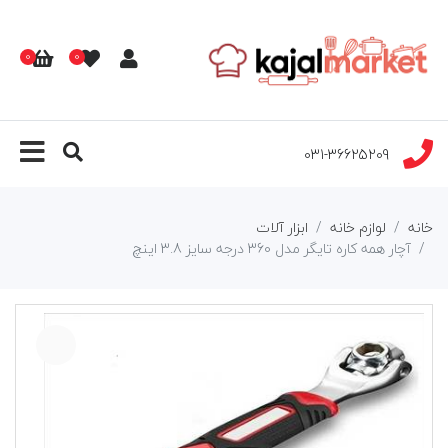
0
0
031-36625209
خانه
لوازم خانه
ابزار آلات
آچار همه کاره تایگر مدل 360 درجه سایز 3.8 اینچ