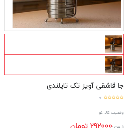
جا قاشقی آویز تک تایلندی
0
وضعیت کالا :
نو
292000
تومان
قیمت :