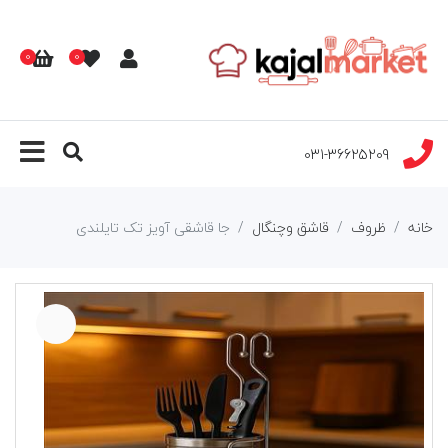
0
0
031-36625209
خانه
ظروف
قاشق وچنگال
جا قاشقی آویز تک تایلندی