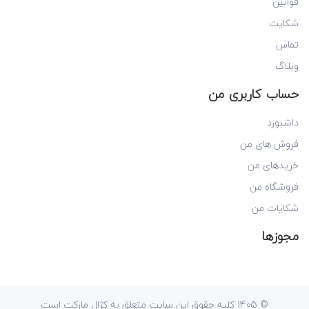
قوانین
شکایت
تماس
وبلاگ
حساب کاربری من
داشبورد
فروش های من
خریدهای من
فروشگاه من
شکایات من
مجوزها
© 1405 کلیه حقوق این سایت متعلق به کژال مارکت است