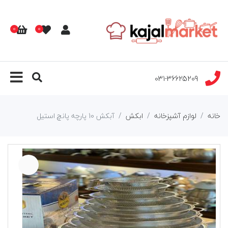
0
0
031-36625209
خانه
لوازم آشپزخانه
ابکش
آبکش 10 پارچه پانچ استیل