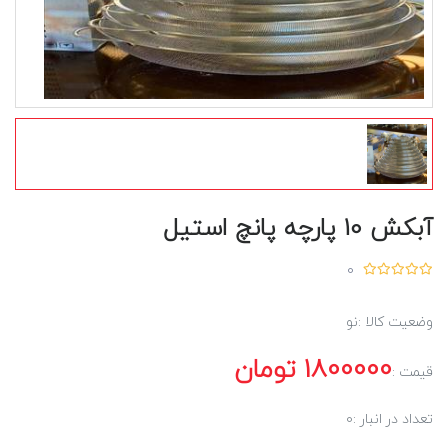
آبکش 10 پارچه پانچ استیل
0
وضعیت کالا :
نو
1800000
تومان
قیمت :
تعداد در انبار :
0