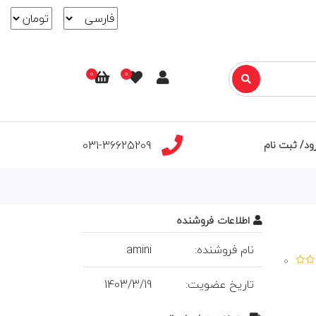
0
0
031-36625209
ود/ ثبت نام
اطلاعات فروشنده
نام فروشنده:
amini
0
تاريخ عضويت:
19
/
3
/
1403