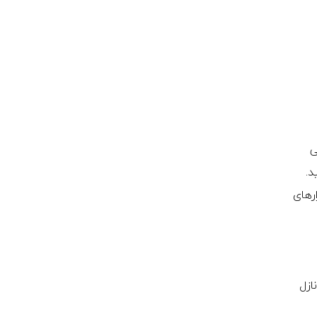
ی
د.
ارهای
ازل