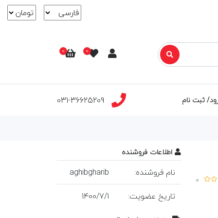
0
0
031-36625209
ود/ ثبت نام
اطلاعات فروشنده
نام فروشنده:
aghibgharib
0
تاريخ عضويت:
1
/
7
/
1400