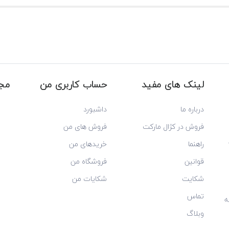
لینک های مفید
حساب کاربری من
مجو
درباره ما
داشبورد
فروش در کژال مارکت
فروش های من
راهنما
خریدهای من
قوانین
فروشگاه من
شکایت
شکایات من
تماس
ه
وبلاگ