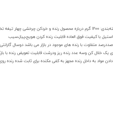
ویژگی‌های محصول وزن خالص: 1000 گرم وزن با بسته‌بندی: 1200 گرم درباره محصول رنده و خردکن چرخشی چهار ت
درجه 1 جنس تیغه های استیل با کیفیت فوق العاده قابلیت رنده کردن هویج،پیاز،سیب
یی صددرصد متفاوت با رنده های موجود در بازار می باشد دوسال گارانتی
 یک خلال کن وسه عدد رنده ریز ودرشت قابلیت تعویض رنده با باز
ادن مواد به داخل رنده مجهز به کفی مکنده برای ثابت شده رنده ر