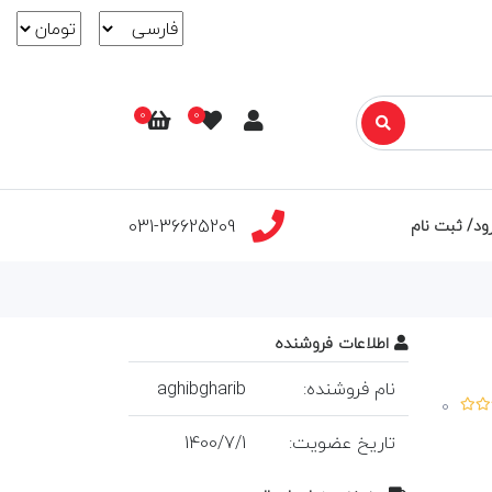
0
0
031-36625209
ود/ ثبت نام
اطلاعات فروشنده
نام فروشنده:
aghibgharib
0
تاريخ عضويت:
1
/
7
/
1400