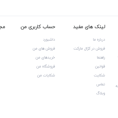
لینک های مفید
حساب کاربری من
مجو
درباره ما
داشبورد
فروش در کژال مارکت
فروش های من
راهنما
خریدهای من
قوانین
فروشگاه من
شکایت
شکایات من
تماس
ه
وبلاگ