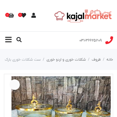
0
0
031-36625209
خانه
ظروف
شکلات خوری و اردو خوری
ست شکلات خوری بارک