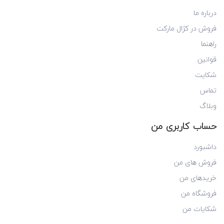
درباره ما
فروش در کژال مارکت
راهنما
قوانین
شکایت
تماس
وبلاگ
حساب کاربری من
داشبورد
فروش های من
خریدهای من
فروشگاه من
شکایات من