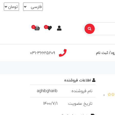
0
0
031-36625209
ود/ ثبت نام
اطلاعات فروشنده
نام فروشنده:
aghibgharib
0
تاريخ عضويت:
1
/
7
/
1400