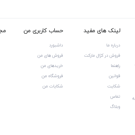
لینک های مفید
حساب کاربری من
مجو
درباره ما
داشبورد
فروش در کژال مارکت
فروش های من
راهنما
خریدهای من
قوانین
فروشگاه من
شکایت
شکایات من
تماس
ه
وبلاگ