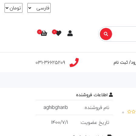
0
0
031-36625209
ود/ ثبت نام
اطلاعات فروشنده
نام فروشنده:
aghibgharib
0
تاريخ عضويت:
1
/
7
/
1400