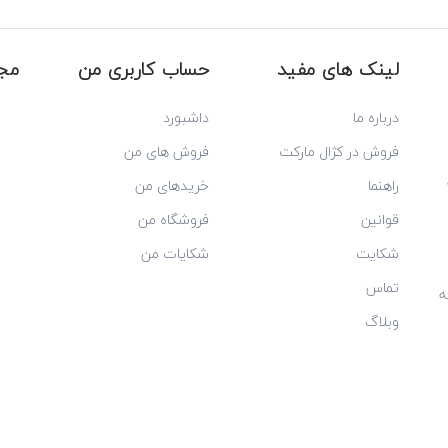
لینک های مفید
حساب کاربری من
مجو
درباره ما
داشبورد
فروش در کژال مارکت
فروش های من
راهنما
خریدهای من
قوانین
فروشگاه من
شکایت
شکایات من
تماس
ه
وبلاگ