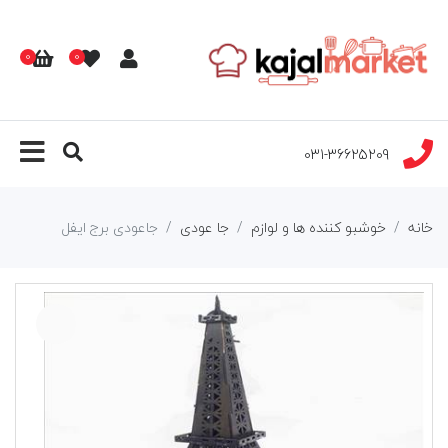
0
0
031-36625209
خانه
خوشبو کننده ها و لوازم
جا عودی
جاعودی برج ایفل