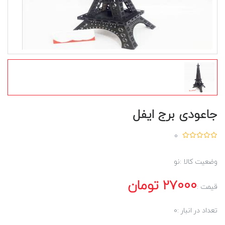
جاعودی برج ایفل
0
وضعیت کالا :
نو
27000
تومان
قیمت :
تعداد در انبار :
0