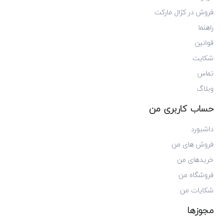
فروش در کژال مارکت
راهنما
قوانین
شکایت
تماس
وبلاگ
حساب کاربری من
داشبورد
فروش های من
خریدهای من
فروشگاه من
شکایات من
مجوزها